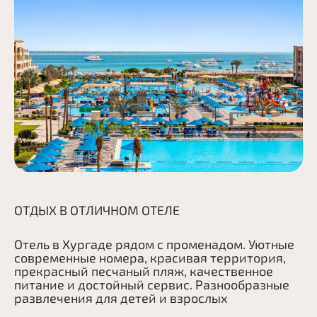
Вьетнам
Визы
О компании
Таиланд
О нас
Контакты
Россия
Команда
Поиск
Китай
ОАЭ
null
Грузия
Все страны
null
ОТДЫХ В ОТЛИЧНОМ ОТЕЛЕ
+375297186536
null
+375295551558
null
Отель в Хургаде рядом с променадом. Уютные 
современные номера, красивая территория, 
+375297771758
null
прекрасный песчаный пляж, качественное 
питание и достойный сервис. Разнообразные 
Витебск, ул. Димитрова, 32
развлечения для детей и взрослых
Витебск, пр-кт Строителей, 6