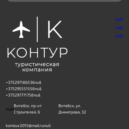
null
null
null
+375297186536
null
+375295551558
null
+375297771758
null
Витебск, пр-кт
Витебск, ул.
null
Строителей, 6
Димитрова, 32
kontour2015@mail.ru
null