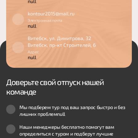
null
kontour2015@mail.ru
Электронная почта
null
Витебск, ул. Димитрова, 32
Витебск, пр-кт Строителей, 6
Адрес
null
Доверьте свой отпуск нашей
команде
Мы подберем тур под ваш запрос быстро и без
лишних проблем
null
Наши менеджеры бесплатно помогут вам
определиться с туром и подберут лучшие