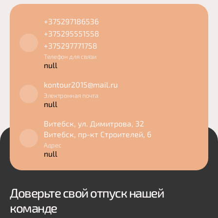
+375297186536
+375295551558
+375297771758
Телефон для связи
null
kontour2015@mail.ru
Электронная почта
null
Витебск, ул. Димитрова, 32
Витебск, пр-кт Строителей, 6
Адрес
null
Доверьте свой отпуск нашей
команде