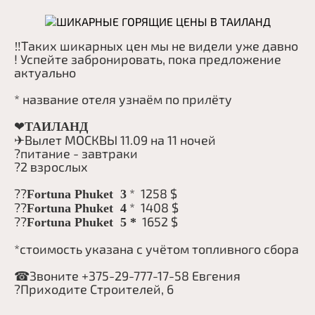
Вьетнам
Визы
О компании
Таиланд
О нас
Контакты
‼Таких шикарных цен мы не видели уже давно 
Россия
! Успейте забронировать, пока предложение 
Команда
Поиск
актуально
Китай
* название отеля узнаём по прилёту
ОАЭ
❤
ТАИЛАНД
Грузия
✈Вылет МОСКВЫ 11.09 на 11 ночей
?питание - завтраки
Все страны
?2 взрослых 
??
 *  1258 $
Fortuna Phuket  3
+375297186536
??
 *  1408 $
Fortuna Phuket  4
??
  1652 $
Fortuna Phuket  5 *
+375295551558
+375297771758
*стоимость указана с учётом топливного сбора
Витебск, ул. Димитрова, 32
☎Звоните +375-29-777-17-58 Евгения
Витебск, пр-кт Строителей, 6
?Приходите Строителей, 6