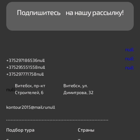
Подпишитесь на нашу рассылку!
null
null
+375297186536
null
+375295551558
null
null
+375297771758
null
Витебск, пр-кт
Витебск, ул.
null
Строителей, 6
Димитрова, 32
kontour2015@mail.ru
null
Подбор тура
Страны