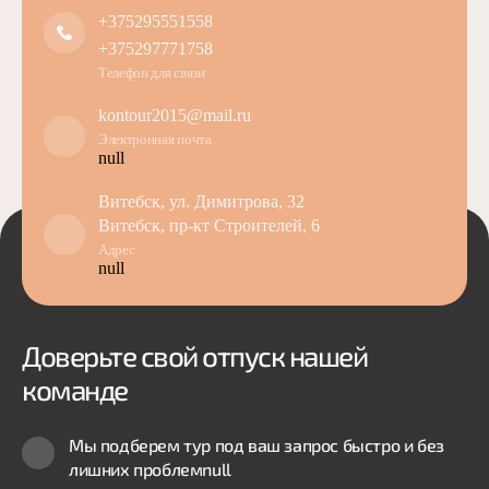
+375295551558
+375297771758
Телефон для связи
kontour2015@mail.ru
Электронная почта
null
Витебск, ул. Димитрова, 32
Витебск, пр-кт Строителей, 6
Адрес
null
Доверьте свой отпуск нашей
команде
Мы подберем тур под ваш запрос быстро и без
лишних проблем
null