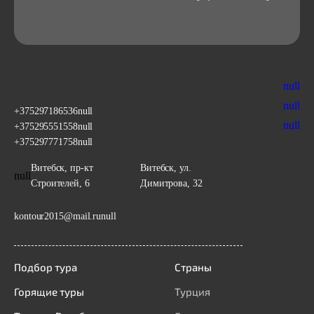
null
null
+375297186536
null
null
+375295551558
null
+375297771758
null
Витебск, пр-кт
Витебск, ул.
null
Строителей, 6
Димитрова, 32
kontour2015@mail.ru
null
Подбор тура
Страны
Горящие туры
Турция