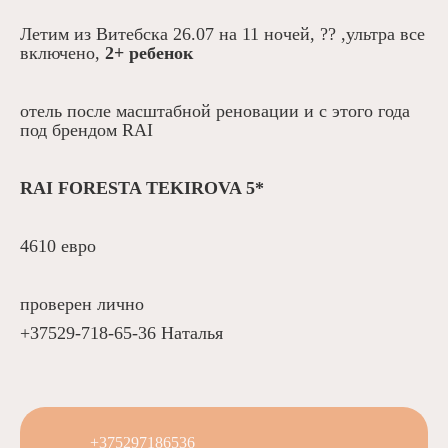
Вьетнам
Визы
О компании
Летим из Витебска 26.07 на 11 ночей, ?? ,ультра все 
Таиланд
О нас
Контакты
включено, 
2+ ребенок 
Россия
Команда
Поиск
Китай
отель после масштабной реновации и с этого года 
под брендом RAI
ОАЭ
Грузия
RAI FORESTA TEKIROVA 5*
Все страны
4610 евро 
+375297186536
проверен лично
+375295551558
+37529-718-65-36 Наталья
+375297771758
Витебск, ул. Димитрова, 32
Витебск, пр-кт Строителей, 6
+375297186536