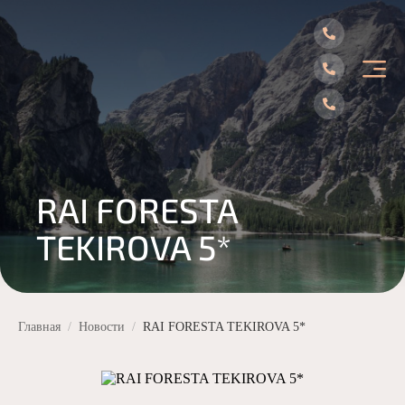
Главная
Подбор тура
RAI FORESTA
Горящие туры
TEKIROVA 5*
Туры из Витебска
Спецпредложения
Страны
Главная
Новости
RAI FORESTA TEKIROVA 5*
Турция
Наши услуги
Египет
Круизы
Обучение