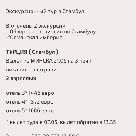
Вьетнам
Визы
О компании
Экскурсионный тур в Стамбул
Таиланд
О нас
Контакты
Россия
Включены 2 экскурсии:
Команда
Поиск
- Обзорная экскурсия по Стамбулу
Китай
-"Османская империя"
ОАЭ
ТУРЦИЯ ( Стамбул )
null
Грузия
Вылет из МИНСКА 21.06 на 3 ночи
Все страны
питание - завтраки
2 взрослых
+375297186536
null
отель 3* 1446 евро
+375295551558
null
отель 4* 1572 евро
+375297771758
null
отель 5* 1686 евро
Витебск, ул. Димитрова, 32
* вылет туда в 07.05, вылет обратно в 13.35
Витебск, пр-кт Строителей, 6