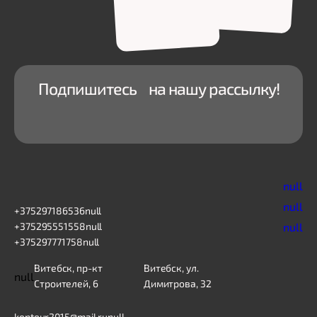
Подпишитесь на нашу рассылку!
null
null
+375297186536
null
+375295551558
null
null
+375297771758
null
Витебск, пр-кт
Витебск, ул.
null
Строителей, 6
Димитрова, 32
kontour2015@mail.ru
null