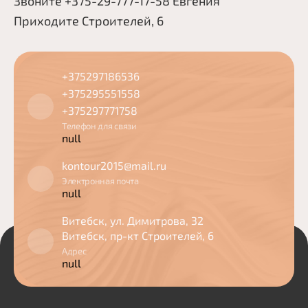
Звоните +375-29-777-17-58 Евгения
Приходите Строителей, 6
+375297186536
+375295551558
+375297771758
Телефон для связи
null
kontour2015@mail.ru
Электронная почта
null
Витебск, ул. Димитрова, 32
Витебск, пр-кт Строителей, 6
Адрес
null