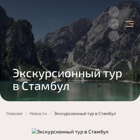
Главная
Подбор тура
Экскурсионный тур
Горящие туры
в Стамбул
Туры из Витебска
Спецпредложения
Страны
Главная
Новости
Экскурсионный тур в Стамбул
Турция
Наши услуги
Египет
Круизы
Обучение