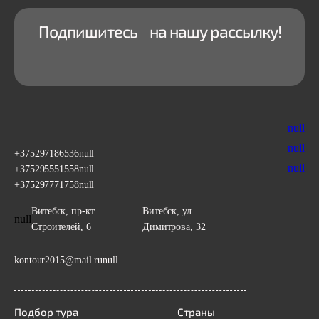
Подпишитесь на нашу рассылку!
null
null
+375297186536
null
null
+375295551558
null
+375297771758
null
Витебск, пр-кт
Витебск, ул.
null
Строителей, 6
Димитрова, 32
kontour2015@mail.ru
null
Подбор тура
Страны