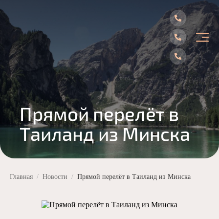
Главная
Подбор тура
Прямой перелёт в
Горящие туры
Таиланд из Минска
Туры из Витебска
Спецпредложения
Страны
Главная
Новости
Прямой перелёт в Таиланд из Минска
Турция
Наши услуги
Египет
Круизы
Обучение