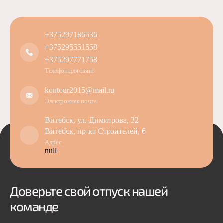
+375297186536
+375295551558
+375297771758
Телефон для связи
kontour2015@mail.ru
Электронная почта
Витебск, ул. Димитрова, 32
Витебск, пр-кт Строителей, 6
Адрес
null
Доверьте свой отпуск нашей
команде