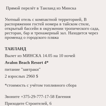
Вьетнам
Визы
О компании
 Прямой перелёт в Таиланд из Минска 
Таиланд
О нас
Контакты
Россия
Уютный отель с компактной территорией, В 
Команда
Поиск
распоряжении гостей номера в тайском стиле, 
Китай
открытый бассейн в окружении тропического сада, 
ресторан, бар и тренажерный зал. Находится через 
ОАЭ
променад о городского пляжа 
Грузия
ТАИЛАНД
Все страны
Вылет из МИНСКА 14.05 на 10 ночей
Avalon Beach Resort 4*
+375297186536
питание "завтраки"
+375295551558
2 взрослых 2960 $
+375297771758
*стоимость с учётом топливного сбора
Витебск, ул. Димитрова, 32
Витебск, пр-кт Строителей, 6
Звоните +375-29-777-17-58 Евгения
Приходите Строителей, 6